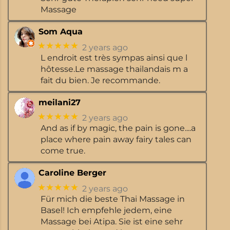
Massage
Som Aqua
★★★★★
2 years ago
L endroit est très sympas ainsi que l
hôtesse.Le massage thailandais m a
fait du bien. Je recommande.
meilani27
★★★★★
2 years ago
And as if by magic, the pain is gone....a
place where pain away fairy tales can
come true.
Caroline Berger
★★★★★
2 years ago
Für mich die beste Thai Massage in
Basel! Ich empfehle jedem, eine
Massage bei Atipa. Sie ist eine sehr