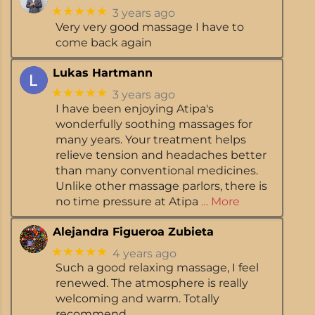
★★★★★
3 years ago
Very very good massage I have to
come back again
Lukas Hartmann
★★★★★
3 years ago
I have been enjoying Atipa's
wonderfully soothing massages for
many years. Your treatment helps
relieve tension and headaches better
than many conventional medicines.
Unlike other massage parlors, there is
no time pressure at Atipa
… More
Alejandra Figueroa Zubieta
★★★★★
4 years ago
Such a good relaxing massage, I feel
renewed. The atmosphere is really
welcoming and warm. Totally
recommend.