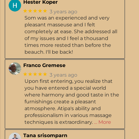
Hester Koper
★★★★★
3 years ago
Som was an experienced and very
pleasant masseuse and I felt
completely at ease. She addressed all
of my issues and I feel a thousand
times more rested than before the
beauch. I'll be back!
Franco Gremese
★★★★★
3 years ago
Upon first entering, you realize that
you have entered a special world
where harmony and good taste in the
furnishings create a pleasant
atmosphere. Atipa's ability and
professionalism in various massage
techniques is extraordinary.
… More
Tana srisomparn