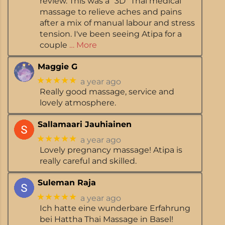
review. This was a "3D" Thai medical
massage to relieve aches and pains
after a mix of manual labour and stress
tension. I've been seeing Atipa for a
couple
… More
Maggie G
★★★★★
a year ago
Really good massage, service and
lovely atmosphere.
Sallamaari Jauhiainen
★★★★★
a year ago
Lovely pregnancy massage! Atipa is
really careful and skilled.
Suleman Raja
★★★★★
a year ago
Ich hatte eine wunderbare Erfahrung
bei Hattha Thai Massage in Basel!