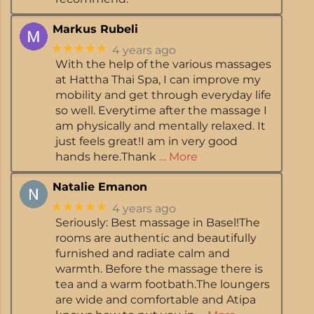
Markus Rubeli
★★★★★
4 years ago
With the help of the various massages
at Hattha Thai Spa, I can improve my
mobility and get through everyday life
so well. Everytime after the massage I
am physically and mentally relaxed. It
just feels great!I am in very good
hands here.Thank
… More
Natalie Emanon
★★★★★
4 years ago
Seriously: Best massage in Basel!The
rooms are authentic and beautifully
furnished and radiate calm and
warmth. Before the massage there is
tea and a warm footbath.The loungers
are wide and comfortable and Atipa