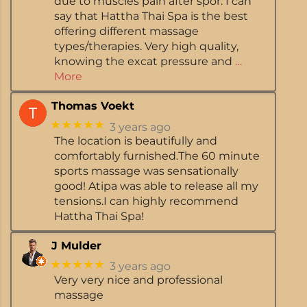
due to muscles pain after spor. I can
say that Hattha Thai Spa is the best
offering different massage
types/therapies. Very high quality,
knowing the excat pressure and
…
More
Thomas Voekt
★★★★★
3 years ago
The location is beautifully and
comfortably furnished.The 60 minute
sports massage was sensationally
good! Atipa was able to release all my
tensions.I can highly recommend
Hattha Thai Spa!
J Mulder
★★★★★
3 years ago
Very very nice and professional
massage