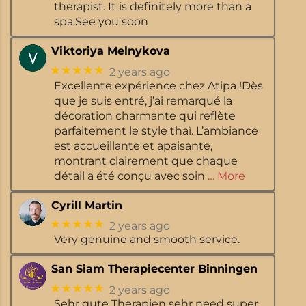
therapist. It is definitely more than a
spa.See you soon
Viktoriya Melnykova
★★★★★
2 years ago
Excellente expérience chez Atipa !Dès
que je suis entré, j’ai remarqué la
décoration charmante qui reflète
parfaitement le style thaï. L’ambiance
est accueillante et apaisante,
montrant clairement que chaque
détail a été conçu avec soin
… More
Cyrill Martin
★★★★★
2 years ago
Very genuine and smooth service.
San Siam Therapiecenter Binningen
★★★★★
2 years ago
Sehr gute Therapien sehr need super