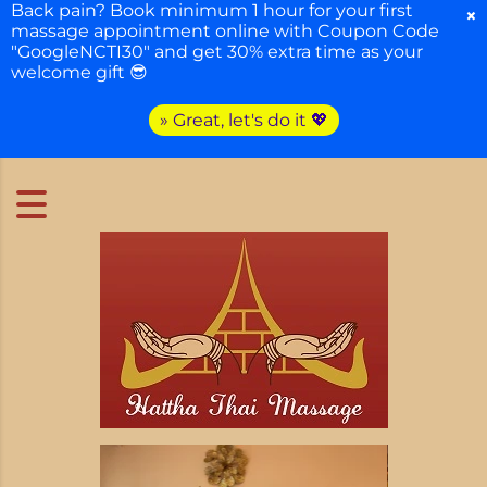
Back pain? Book minimum 1 hour for your first
×
massage appointment online with Coupon Code
"GoogleNCTI30" and get 30% extra time as your
welcome gift 😎
» Great, let's do it 💖