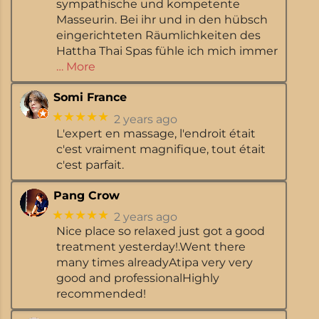
sympathische und kompetente
Masseurin. Bei ihr und in den hübsch
eingerichteten Räumlichkeiten des
Hattha Thai Spas fühle ich mich immer
… More
Somi France
★★★★★
2 years ago
L'expert en massage, l'endroit était
c'est vraiment magnifique, tout était
c'est parfait.
Pang Crow
★★★★★
2 years ago
Nice place so relaxed just got a good
treatment yesterday!.Went there
many times alreadyAtipa very very
good and professionalHighly
recommended!