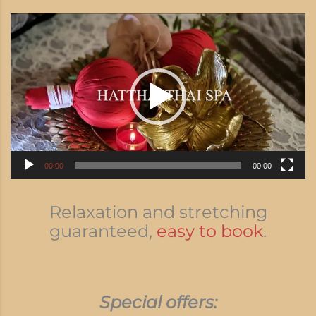
Video
Player
00:00
00:00
Relaxation and stretching
guaranteed,
easy to book
.
Special offers: