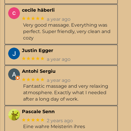
cecile häberli
★★★★★
a year ago
Very good massage. Everything was
perfect. Super friendly, very clean and
cozy
Justin Egger
★★★★★
a year ago
Antohi Sergiu
★★★★★
a year ago
Fantastic massage and very relaxing
atmosphere. Exactly what I needed
after a long day of work.
Pascale Senn
★★★★★
2 years ago
Eine wahre Meisterin ihres