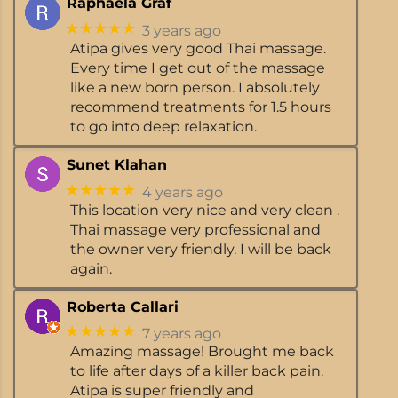
Raphaela Graf
★★★★★
3 years ago
Atipa gives very good Thai massage.
Every time I get out of the massage
like a new born person. I absolutely
recommend treatments for 1.5 hours
to go into deep relaxation.
Sunet Klahan
★★★★★
4 years ago
This location very nice and very clean .
Thai massage very professional and
the owner very friendly. I will be back
again.
Roberta Callari
★★★★★
7 years ago
Amazing massage! Brought me back
to life after days of a killer back pain.
Atipa is super friendly and